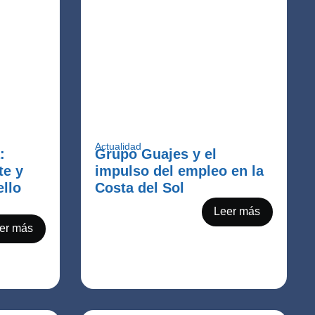
Actualidad
:
Grupo Guajes y el
te y
impulso del empleo en la
ello
Costa del Sol
Leer más
er más