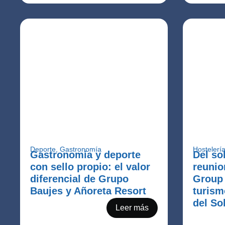
Deporte
,
Gastronomía
Hostelerí
Gastronomía y deporte
Del so
con sello propio: el valor
reunio
diferencial de Grupo
Group 
Baujes y Añoreta Resort
turism
del So
Leer más