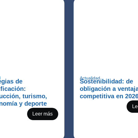
d
Actualidad
egias de
Sostenibilidad: de
ificación:
obligación a ventaj
ucción, turismo,
competitiva en 202
nomía y deporte
Le
Leer más