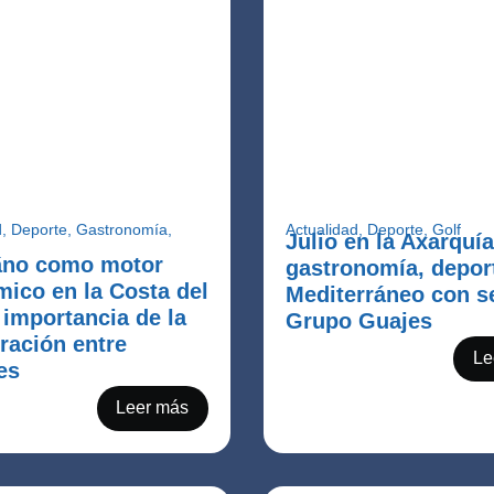
d
,
Deporte
,
Gastronomía
,
Actualidad
,
Deporte
,
Golf
Julio en la Axarquía
a
ano como motor
gastronomía, depor
ico en la Costa del
Mediterráneo con s
a importancia de la
Grupo Guajes
ración entre
Le
es
Leer más