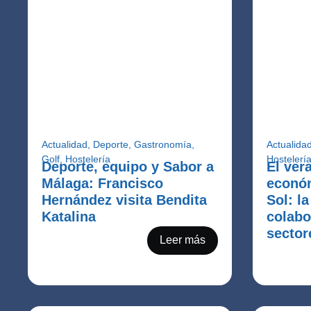
Actualidad
,
Deporte
,
Gastronomía
,
Actualida
Golf
,
Hostelería
Hostelerí
Deporte, equipo y Sabor a
El ver
Málaga: Francisco
económ
Hernández visita Bendita
Sol: l
Katalina
colabo
sector
Leer más